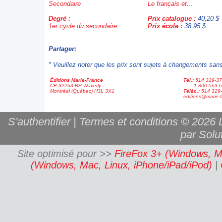
Secondaire
Le français et...
Degré :
Prix catalogue :
40,20 $
1er cycle du secondaire
Prix école :
38,95 $
Partager:
* Veuillez noter que les prix sont sujets à changements sans
Éditions Marie-France
Tél.:
514 329-3
CP 32263 BP Waverly
1 800 563-6
Montréal (Québec) H3L 3X1
Téléc.:
514 329
editions@marie-f
S'authentifier
|
Termes et conditions
© 2026 L
par Solut
Site optimisé pour >>
FireFox 3+ (Windows, M
(Windows, Mac, Linux, iPhone/iPad/iPod)
|