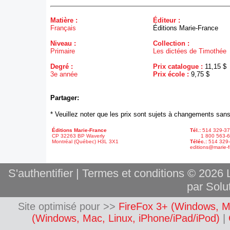
Matière :
Éditeur :
Français
Éditions Marie-France
Niveau :
Collection :
Primaire
Les dictées de Timothée
Degré :
Prix catalogue :
11,15 $
3e année
Prix école :
9,75 $
Partager:
* Veuillez noter que les prix sont sujets à changements sans
Éditions Marie-France
Tél.:
514 329-3
CP 32263 BP Waverly
1 800 563-6
Montréal (Québec) H3L 3X1
Téléc.:
514 329
editions@marie-f
S'authentifier
|
Termes et conditions
© 2026 L
par Solut
Site optimisé pour >>
FireFox 3+ (Windows, M
(Windows, Mac, Linux, iPhone/iPad/iPod)
|