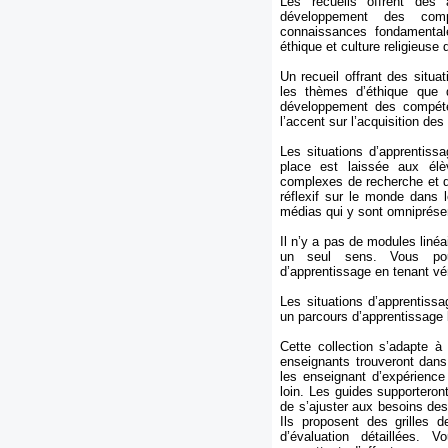
Les recueils offrent des 
développement des compé
connaissances fondamental
éthique et culture religieus
Un recueil offrant des situa
les thèmes d’éthique que 
développement des compéten
l’accent sur l’acquisition de
Les situations d’apprentiss
place est laissée aux élè
complexes de recherche et de
réflexif sur le monde dans l
médias qui y sont omniprése
Il n’y a pas de modules linéa
un seul sens. Vous pou
d’apprentissage en tenant v
Les situations d’apprentissa
un parcours d’apprentissage 
Cette collection s’adapte à
enseignants trouveront dans
les enseignant d’expérience
loin. Les guides supporteront
de s’ajuster aux besoins de
Ils proposent des grilles 
d’évaluation détaillées.