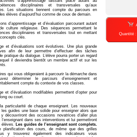
activités d’apprentissage laissant place autant au
tences disciplinaires et transversales qu’aux
es. Les situations tiennent compte du parcours en
e des élèves d’aujourd’hui comme de ceux de demain.
tions d’apprentissage et d’évaluation parcourant autant
de culture religieuse. Des séquences permettant le
ces disciplinaires et transversales tout en mettant
Quantité 
s concepts clés.
age et d’évaluations sont évolutives. Une plus grande
ves afin de leur permettre d’effectuer des tâches
 pratique du dialogue. L’élève pourra porter un regard
equel il deviendra bientôt un membre actif et sur les
nts.
ires qui vous obligeraient à parcourir la démarche dans
vez déterminer le parcours d’enseignement et
éritablement compte du contexte de vos classes.
ge et d’évaluation modifiables permettent d’opter pour
long ou court.
 la particularité de chaque enseignant. Les nouveaux
 les guides une base solide pour enseigner alors que
 y découvriront des occasions novatrices d’aller plus
 l’enseignant dans ses interventions et lui permettront
s élèves.
Les guides de l’enseignant sont complets.
de planification des cours, de même que des grilles
 Vous y trouverez également des indicateurs vous