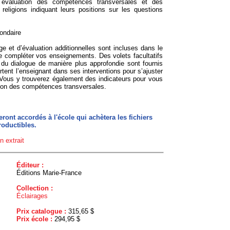
e évaluation des compétences transversales et des
religions indiquant leurs positions sur les questions
ondaire
ge et d’évaluation additionnelles sont incluses dans le
e compléter vos enseignements. Des volets facultatifs
du dialogue de manière plus approfondie sont fournis
tent l’enseignant dans ses interventions pour s’ajuster
Vous y trouverez également des indicateurs pour vous
tion des compétences transversales.
ront accordés à l'école qui achètera les fichiers
roductibles.
n extrait
Éditeur :
Éditions Marie-France
Collection :
Éclairages
Prix catalogue :
315,65 $
Prix école :
294,95 $