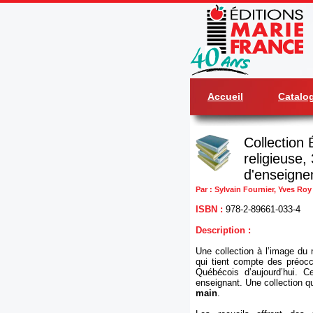
Accueil
Catalo
Collection 
religieuse,
d'enseign
Par : Sylvain Fournier, Yves Roy
ISBN :
978-2-89661-033-4
Description :
Une collection à l’image du 
qui tient compte des préocc
Québécois d’aujourd’hui. Ce
enseignant. Une collection q
main
.