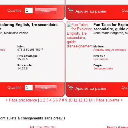
Quantité :
Qua
Ajouter
Ajouter au panier
xploring English, 1re secondaire,
Fun Tales for Explo
e
secondaire, guide 
n, Madeleine Vézina
Anne-Marie Bergeron, M
Isbn :
Matière :
onde
978-2-89168-489-7
Anglais, langue seconde
Prix catalogue :
Niveau :
15,95 $
Secondaire
Prix école :
Degré :
14,95 $
1re secondaire
Quantité :
Qua
Ajouter
Ajouter au panier
< Page précédente
|
1
2
3
4
5
6
7
8
9
10
11
12
13
14
|
Page suivante >
x sont sujets à changements sans préavis.
Tél.:
514 329-3700
Heures d’accue