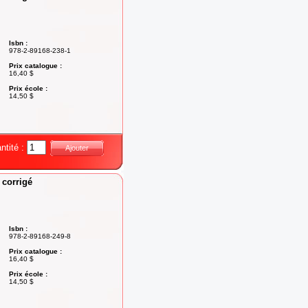
Isbn :
978-2-89168-238-1
Prix catalogue :
16,40 $
Prix école :
14,50 $
ntité :
Ajouter
 corrigé
Isbn :
978-2-89168-249-8
Prix catalogue :
16,40 $
Prix école :
14,50 $