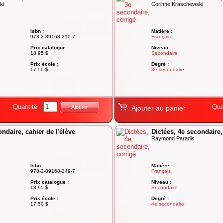
ki
Corinne Kraschewski
Isbn :
Matière :
978-2-89168-210-7
Français
Prix catalogue :
Niveau :
18,95 $
Secondaire
Prix école :
Degré :
17,50 $
3e secondaire
Quantité :
Qua
Ajouter
Ajouter au panier
ondaire, cahier de l'élève
Dictées, 4e secondaire,
Raymond Paradis
Isbn :
Matière :
978-2-89168-249-7
Français
Prix catalogue :
Niveau :
18,95 $
Secondaire
Prix école :
Degré :
17,50 $
4e secondaire