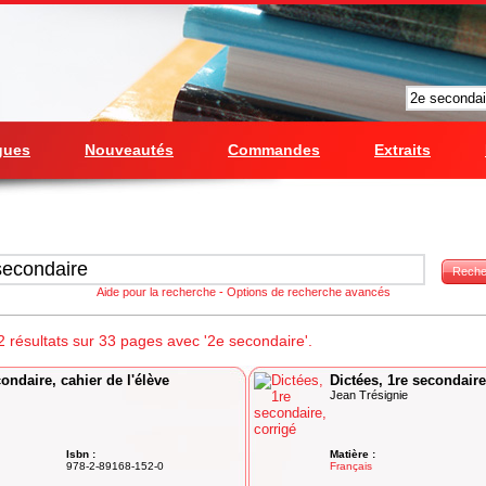
gues
Nouveautés
Commandes
Extraits
Reche
Aide pour la recherche
-
Options de recherche avancés
 résultats sur 33 pages avec '2e secondaire'.
ondaire, cahier de l'élève
Dictées, 1re secondaire
Jean Trésignie
Isbn :
Matière :
978-2-89168-152-0
Français