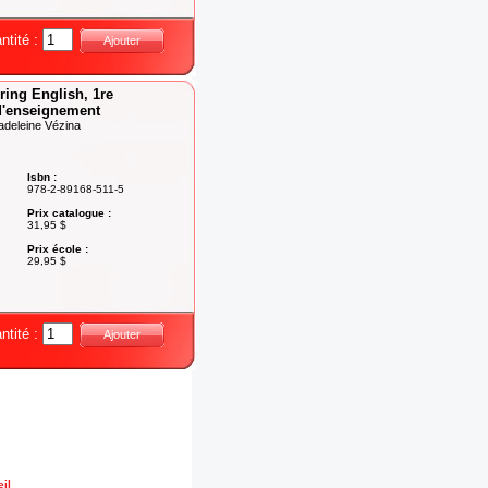
ntité :
Ajouter
ring English, 1re
d'enseignement
adeleine Vézina
Isbn :
978-2-89168-511-5
Prix catalogue :
31,95 $
Prix école :
29,95 $
ntité :
Ajouter
il