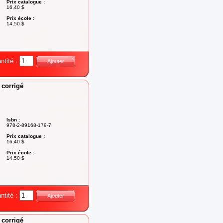
Prix catalogue :
16,40 $
Prix école :
14,50 $
ntité :
Ajouter
 corrigé
Isbn :
978-2-89168-179-7
Prix catalogue :
16,40 $
Prix école :
14,50 $
ntité :
Ajouter
 corrigé