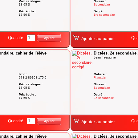
Prix catalogue :
Niveau :
18,95 $
Secondaire
Prix école :
Degré :
17,50 $
1re secondaire
Quantité :
Qua
Ajouter
Ajouter au panier
ondaire, cahier de l'élève
Dictées, 2e secondaire,
Jean Trésignie
Isbn :
Matière :
978-2-89168-175-9
Français
Prix catalogue :
Niveau :
18,95 $
Secondaire
Prix école :
Degré :
17,50 $
2e secondaire
Quantité :
Qua
Ajouter
Ajouter au panier
ondaire, cahier de l'élève
Dictées, 3e secondaire,