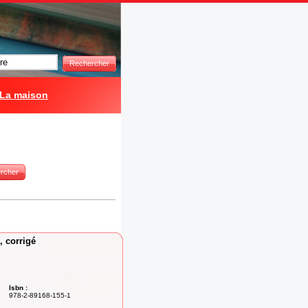
Rechercher
La maison
rcher
, corrigé
Isbn :
978-2-89168-155-1