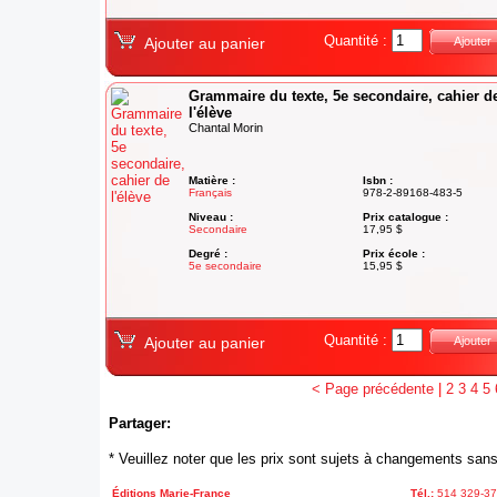
Quantité :
Ajouter au panier
Ajouter
Grammaire du texte, 5e secondaire, cahier d
l'élève
Chantal Morin
Matière :
Isbn :
Français
978-2-89168-483-5
Niveau :
Prix catalogue :
Secondaire
17,95 $
Degré :
Prix école :
5e secondaire
15,95 $
Quantité :
Ajouter au panier
Ajouter
< Page précédente
|
2
3
4
5
Partager:
* Veuillez noter que les prix sont sujets à changements sans
Éditions Marie-France
Tél.:
514 329-3