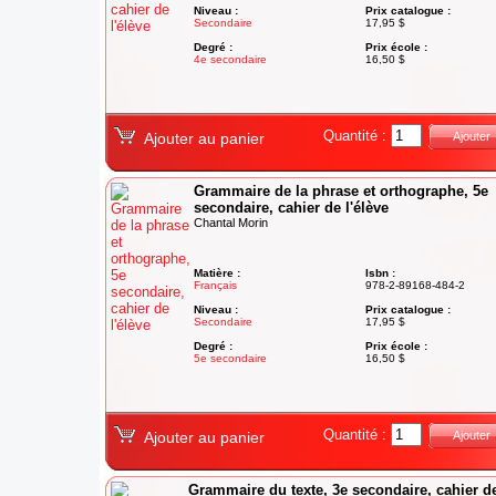
Niveau :
Prix catalogue :
Secondaire
17,95 $
Degré :
Prix école :
4e secondaire
16,50 $
Quantité :
Ajouter au panier
Ajouter
Grammaire de la phrase et orthographe, 5e
secondaire, cahier de l'élève
Chantal Morin
Matière :
Isbn :
Français
978-2-89168-484-2
Niveau :
Prix catalogue :
Secondaire
17,95 $
Degré :
Prix école :
5e secondaire
16,50 $
Quantité :
Ajouter au panier
Ajouter
Grammaire du texte, 3e secondaire, cahier d