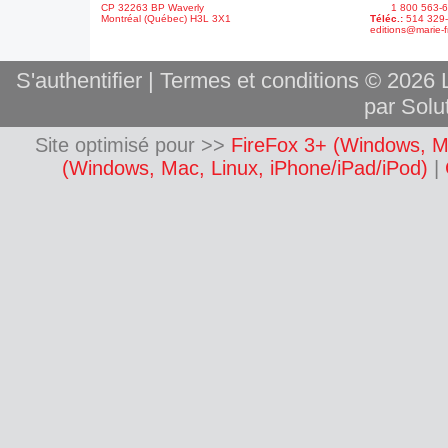
CP 32263 BP Waverly
1 800 563-6
Montréal (Québec) H3L 3X1
Téléc.:
514 329
editions@marie-f
S'authentifier
|
Termes et conditions
© 2026 L
par Solut
Site optimisé pour >>
FireFox 3+ (Windows, M
(Windows, Mac, Linux, iPhone/iPad/iPod)
|