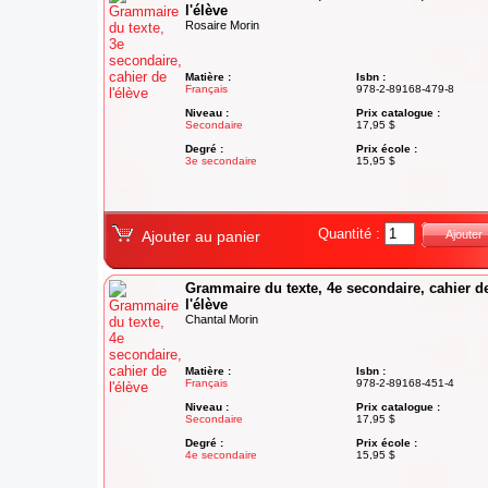
l'élève
Rosaire Morin
Matière :
Isbn :
Français
978-2-89168-479-8
Niveau :
Prix catalogue :
Secondaire
17,95 $
Degré :
Prix école :
3e secondaire
15,95 $
Quantité :
Ajouter au panier
Ajouter
Grammaire du texte, 4e secondaire, cahier d
l'élève
Chantal Morin
Matière :
Isbn :
Français
978-2-89168-451-4
Niveau :
Prix catalogue :
Secondaire
17,95 $
Degré :
Prix école :
4e secondaire
15,95 $