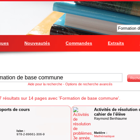
gues
Nouveautés
Commandes
Extraits
Reche
Aide pour la recherche
-
Options de recherche avancés
7 résultats sur 14 pages avec 'Formation de base commune'.
upports de cours
Activités de résolution
cahier de l'élève
Raymond Berthiaume
Isbn :
Matière :
978-2-89661-306-9
Mathématique