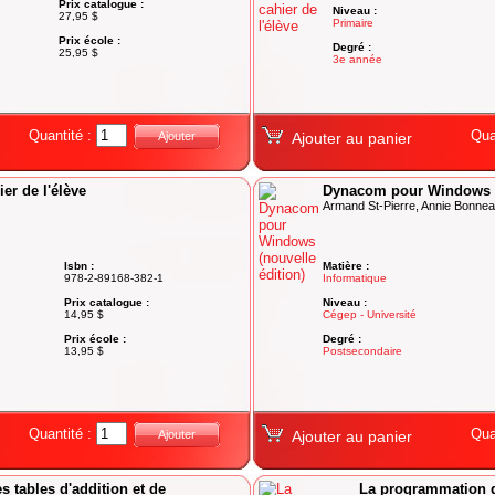
Prix catalogue :
Niveau :
27,95 $
Primaire
Prix école :
Degré :
25,95 $
3e année
Quantité :
Qua
Ajouter
Ajouter au panier
er de l'élève
Dynacom pour Windows (n
Armand St-Pierre, Annie Bonnea
Isbn :
Matière :
978-2-89168-382-1
Informatique
Prix catalogue :
Niveau :
14,95 $
Cégep - Université
Prix école :
Degré :
13,95 $
Postsecondaire
Quantité :
Qua
Ajouter
Ajouter au panier
es tables d'addition et de
La programmation de