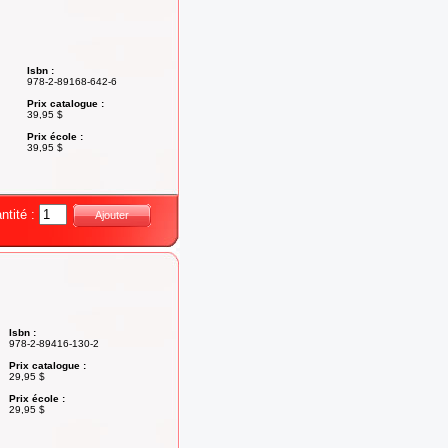
Isbn :
978-2-89168-642-6
Prix catalogue :
39,95 $
Prix école :
39,95 $
ntité :
Ajouter
Isbn :
978-2-89416-130-2
Prix catalogue :
29,95 $
Prix école :
29,95 $