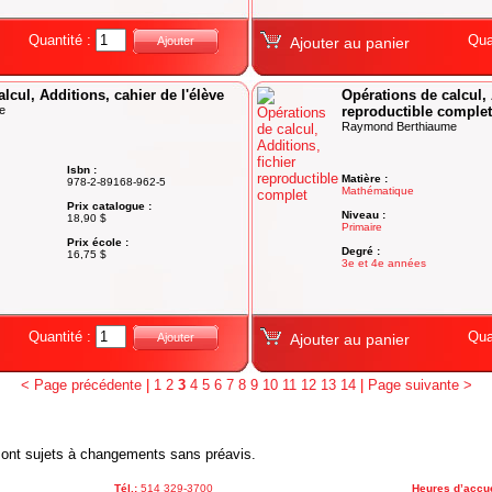
Quantité :
Qua
Ajouter
Ajouter au panier
lcul, Additions, cahier de l'élève
Opérations de calcul, 
e
reproductible complet
Raymond Berthiaume
Isbn :
Matière :
978-2-89168-962-5
Mathématique
Prix catalogue :
Niveau :
18,90 $
Primaire
Prix école :
Degré :
16,75 $
3e et 4e années
Quantité :
Qua
Ajouter
Ajouter au panier
< Page précédente
|
1
2
3
4
5
6
7
8
9
10
11
12
13
14
|
Page suivante >
x sont sujets à changements sans préavis.
Tél.:
514 329-3700
Heures d’accue