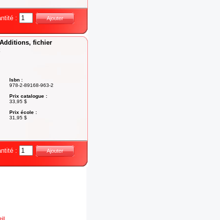
ntité :
Ajouter
Additions, fichier
Isbn :
978-2-89168-963-2
Prix catalogue :
33,95 $
Prix école :
31,95 $
ntité :
Ajouter
il