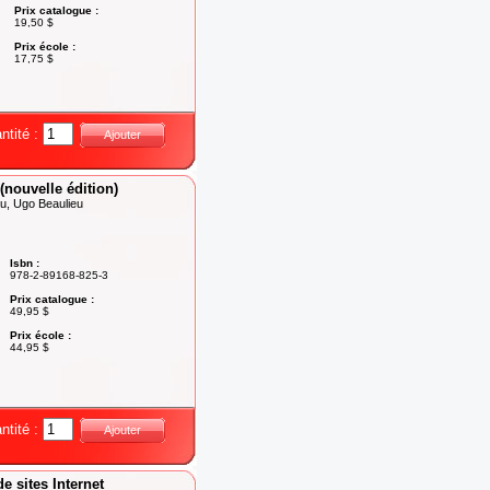
Prix catalogue :
19,50 $
Prix école :
17,75 $
ntité :
Ajouter
ouvelle édition)
u, Ugo Beaulieu
Isbn :
978-2-89168-825-3
Prix catalogue :
49,95 $
Prix école :
44,95 $
ntité :
Ajouter
 sites Internet