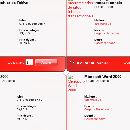
cahier de l'élève
transactionnels
Pierre Fraser
Isbn :
Matière :
978-2-89168-365-4
Informatique
Prix catalogue :
Niveau :
13,50 $
Cégep - Université
Prix école :
Degré :
11,75 $
Postsecondaire
Quantité :
Qua
Ajouter
Ajouter au panier
 2000
Microsoft Word 2000
d St-Pierre
Armand St-Pierre
Isbn :
Matière :
978-2-89168-573-3
Informatique
Prix catalogue :
Niveau :
39,95 $
Cégep - Université
Prix école :
Degré :
39,95 $
Postsecondaire