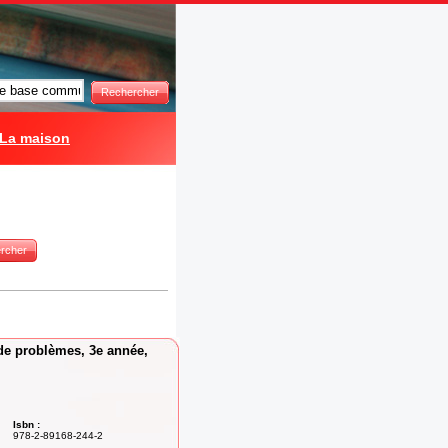
Rechercher
La maison
rcher
 de problèmes, 3e année,
Isbn :
978-2-89168-244-2