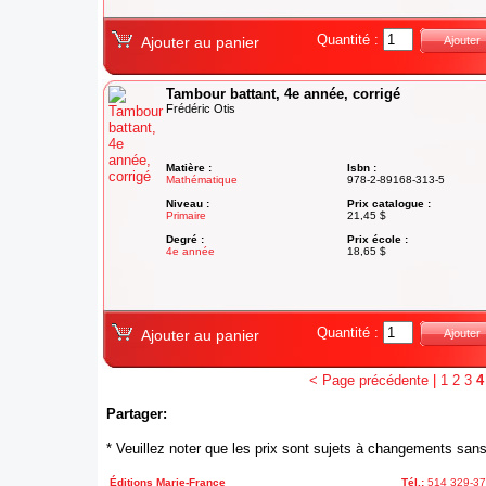
Quantité :
Ajouter au panier
Ajouter
Tambour battant, 4e année, corrigé
Frédéric Otis
Matière :
Isbn :
Mathématique
978-2-89168-313-5
Niveau :
Prix catalogue :
Primaire
21,45 $
Degré :
Prix école :
4e année
18,65 $
Quantité :
Ajouter au panier
Ajouter
< Page précédente
|
1
2
3
4
Partager:
* Veuillez noter que les prix sont sujets à changements sans
Éditions Marie-France
Tél.:
514 329-3