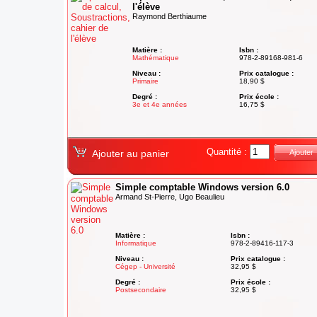
l'élève
Raymond Berthiaume
Matière :
Isbn :
Mathématique
978-2-89168-981-6
Niveau :
Prix catalogue :
Primaire
18,90 $
Degré :
Prix école :
3e et 4e années
16,75 $
Quantité :
Ajouter au panier
Ajouter
Simple comptable Windows version 6.0
Armand St-Pierre, Ugo Beaulieu
Matière :
Isbn :
Informatique
978-2-89416-117-3
Niveau :
Prix catalogue :
Cégep - Université
32,95 $
Degré :
Prix école :
Postsecondaire
32,95 $