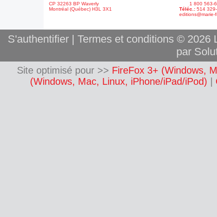
CP 32263 BP Waverly
1 800 563-6
Montréal (Québec) H3L 3X1
Téléc.:
514 329
editions@marie-f
S'authentifier
|
Termes et conditions
© 2026 L
par Solut
Site optimisé pour >>
FireFox 3+ (Windows, M
(Windows, Mac, Linux, iPhone/iPad/iPod)
|