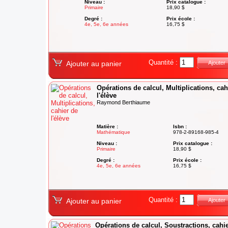
Niveau :
Prix catalogue :
Primaire
18,90 $
Degré :
Prix école :
4e, 5e, 6e années
16,75 $
Quantité :
Ajouter au panier
Ajouter
Opérations de calcul, Multiplications, cah
l'élève
Raymond Berthiaume
Matière :
Isbn :
Mathématique
978-2-89168-985-4
Niveau :
Prix catalogue :
Primaire
18,90 $
Degré :
Prix école :
4e, 5e, 6e années
16,75 $
Quantité :
Ajouter au panier
Ajouter
Opérations de calcul, Soustractions, cahi