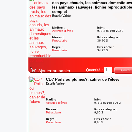
des pays chauds, les animaux domestiques
les animaux sauvages, fichier reproductible
complet
Estelle Vallée
Matière :
Isbn :
Activités d'éveil
978-2-89168-702-7
Niveau :
Prix catalogue :
Préscolaire
36,70 $
Degré :
Prix école :
Préscolaire
34,95 $
Quantité :
Ajouter au panier
Ajouter
C1-7 Poils ou plumes?, cahier de l'élève
Estelle Vallée
Matière :
Isbn :
Activités d'éveil
978-2-89168-896-3
Niveau :
Prix catalogue :
Préscolaire
9,60 $
Degré :
Prix école :
Préscolaire
8,60 $