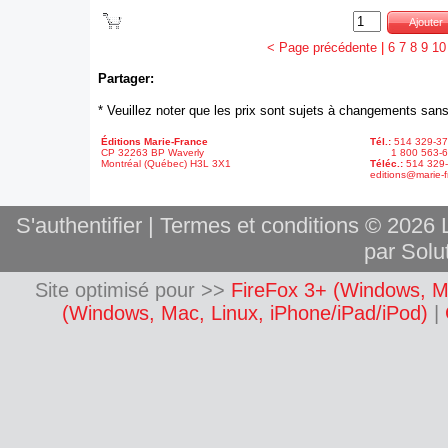
Quantité :
Ajouter au panier
Ajouter
< Page précédente
|
6
7
8
9
10
Partager:
* Veuillez noter que les prix sont sujets à changements sans
Éditions Marie-France
Tél.:
514 329-3
CP 32263 BP Waverly
1 800 563-6
Montréal (Québec) H3L 3X1
Téléc.:
514 329
editions@marie-f
S'authentifier
|
Termes et conditions
© 2026 L
par Solut
Site optimisé pour >>
FireFox 3+ (Windows, M
(Windows, Mac, Linux, iPhone/iPad/iPod)
|