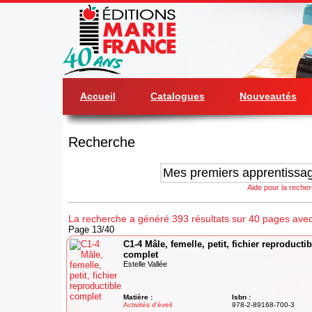
Accueil
Catalogues
Nouveautés
Recherche
Aide pour la reche
La recherche a généré 393 résultats sur 40 pages avec
Page 13/40
C1-4 Mâle, femelle, petit, fichier reproductib
complet
Estelle Vallée
Matière :
Isbn :
Activités d'éveil
978-2-89168-700-3