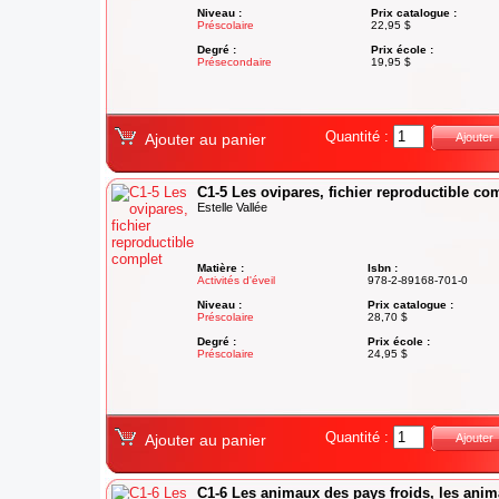
Niveau :
Prix catalogue :
Préscolaire
22,95 $
Degré :
Prix école :
Présecondaire
19,95 $
Quantité :
Ajouter au panier
Ajouter
C1-5 Les ovipares, fichier reproductible co
Estelle Vallée
Matière :
Isbn :
Activités d'éveil
978-2-89168-701-0
Niveau :
Prix catalogue :
Préscolaire
28,70 $
Degré :
Prix école :
Préscolaire
24,95 $
Quantité :
Ajouter au panier
Ajouter
C1-6 Les animaux des pays froids, les ani