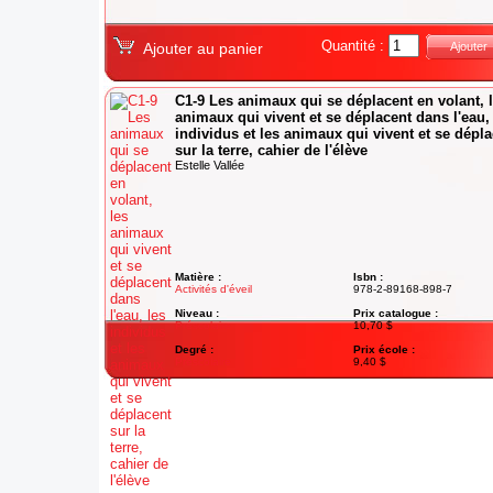
Quantité :
Ajouter au panier
Ajouter
C1-9 Les animaux qui se déplacent en volant, 
animaux qui vivent et se déplacent dans l'eau,
individus et les animaux qui vivent et se dépl
sur la terre, cahier de l'élève
Estelle Vallée
Matière :
Isbn :
Activités d'éveil
978-2-89168-898-7
Niveau :
Prix catalogue :
Préscolaire
10,70 $
Degré :
Prix école :
Préscolaire
9,40 $