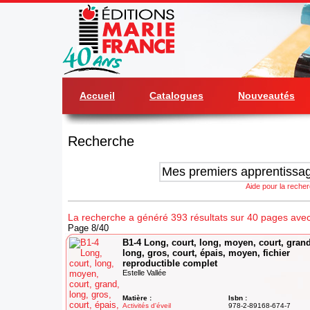
Accueil
Catalogues
Nouveautés
Recherche
Aide pour la reche
La recherche a généré 393 résultats sur 40 pages avec
Page 8/40
B1-4 Long, court, long, moyen, court, grand
long, gros, court, épais, moyen, fichier
reproductible complet
Estelle Vallée
Matière :
Isbn :
Activités d'éveil
978-2-89168-674-7