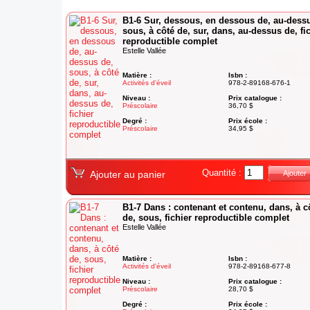
B1-6 Sur, dessous, en dessous de, au-dess
sous, à côté de, sur, dans, au-dessus de, fi
reproductible complet
Estelle Vallée
Matière :
Isbn :
Activités d'éveil
978-2-89168-676-1
Niveau :
Prix catalogue :
Préscolaire
36,70 $
Degré :
Prix école :
Préscolaire
34,95 $
Quantité :
Ajouter au panier
Ajouter
B1-7 Dans : contenant et contenu, dans, à c
de, sous, fichier reproductible complet
Estelle Vallée
Matière :
Isbn :
Activités d'éveil
978-2-89168-677-8
Niveau :
Prix catalogue :
Préscolaire
28,70 $
Degré :
Prix école :