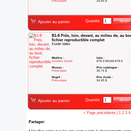
Préscolaire
24,95 $
Quantité :
Ajouter au panier
Ajouter
B1-8 Près, loin, devant, au milieu de, au bo
fichier reproductible complet
Estelle Vallée
Matière :
Isbn :
Activités d'éveil
978-2-89168-678-5
Niveau :
Prix catalogue :
Préscolaire
36,70 $
Degré :
Prix école :
Préscolaire
34,95 $
Quantité :
Ajouter au panier
Ajouter
< Page précédente
|
1
2
3
4
Partager: