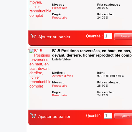
Niveau :
Prix catalogue :
Préscolaire
28,70 $
Degré :
Prix école :
Préscolaire
24,95 $
Quantité :
Ajouter au panier
Ajouter
B1-5 Positions renversées, en haut, en bas,
devant, derrière, fichier reproductible comp
Estelle Vallée
Matière :
Isbn :
Activités d'éveil
978-2-89168-675-4
Niveau :
Prix catalogue :
Préscolaire
28,70 $
Degré :
Prix école :
Préscolaire
24,95 $
Quantité :
Ajouter au panier
Ajouter