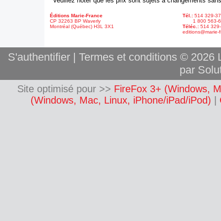
* Veuillez noter que les prix sont sujets à changements sans
Éditions Marie-France
Tél.:
514 329-3
CP 32263 BP Waverly
1 800 563-6
Montréal (Québec) H3L 3X1
Téléc.:
514 329
editions@marie-f
S'authentifier
|
Termes et conditions
© 2026 L
par Solut
Site optimisé pour >>
FireFox 3+ (Windows, M
(Windows, Mac, Linux, iPhone/iPad/iPod)
|