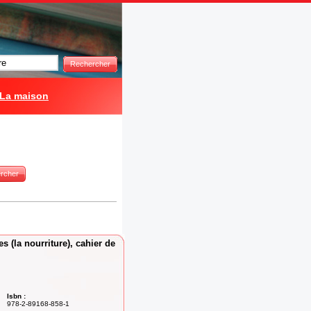
Rechercher
La maison
rcher
s (la nourriture), cahier de
Isbn :
978-2-89168-858-1