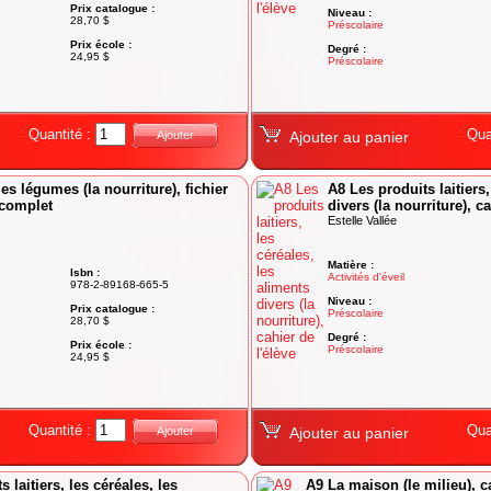
Prix catalogue :
Niveau :
28,70 $
Préscolaire
Prix école :
Degré :
24,95 $
Préscolaire
Quantité :
Qua
Ajouter
Ajouter au panier
les légumes (la nourriture), fichier
A8 Les produits laitiers,
 complet
divers (la nourriture), c
Estelle Vallée
Matière :
Isbn :
Activités d'éveil
978-2-89168-665-5
Niveau :
Prix catalogue :
Préscolaire
28,70 $
Degré :
Prix école :
Préscolaire
24,95 $
Quantité :
Qua
Ajouter
Ajouter au panier
 laitiers, les céréales, les
A9 La maison (le milieu), ca