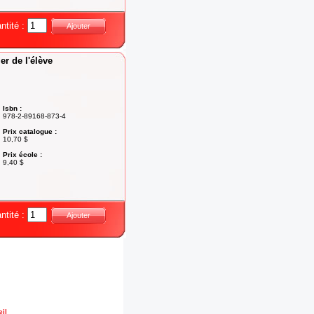
ntité :
Ajouter
er de l'élève
Isbn :
978-2-89168-873-4
Prix catalogue :
10,70 $
Prix école :
9,40 $
ntité :
Ajouter
il