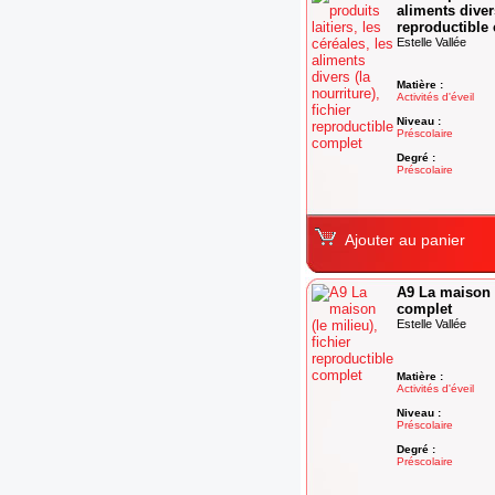
aliments divers
reproductible
Estelle Vallée
Matière :
Activités d'éveil
Niveau :
Préscolaire
Degré :
Préscolaire
Ajouter au panier
A9 La maison (
complet
Estelle Vallée
Matière :
Activités d'éveil
Niveau :
Préscolaire
Degré :
Préscolaire