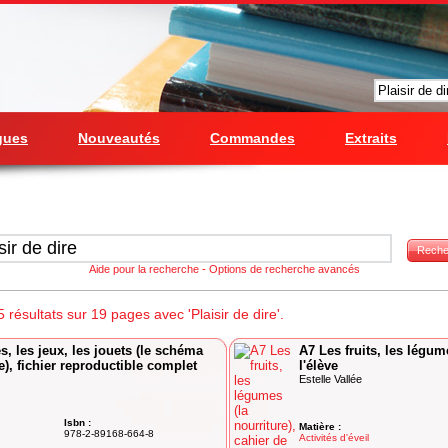
gues
Nouveautés
Commandes
Extraits
Reche
Aide pour la recherche
-
Options de recherche avancés
résultats sur 19 pages avec 'Plaisir de dire'.
és, les jeux, les jouets (le schéma
A7 Les fruits, les légume
te), fichier reproductible complet
l'élève
Estelle Vallée
Isbn :
Matière :
978-2-89168-664-8
Activités d'éveil