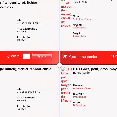
 (la nourriture), fichier
Estelle Vallée
 complet
Matière :
Activités d'éveil
Isbn :
978-2-89168-666-2
Niveau :
Préscolaire
Prix catalogue :
22,95 $
Degré :
Préscolaire
Prix école :
19,95 $
Quantité :
Qua
Ajouter
Ajouter au panier
le milieu), fichier reproductible
B1-1 Gros, petit, gros, moye
Estelle Vallée
Matière :
Activités d'éveil
Isbn :
978-2-89168-667-9
Niveau :
Préscolaire
Prix catalogue :
36,70 $
Degré :
Préscolaire
Prix école :
34,95 $