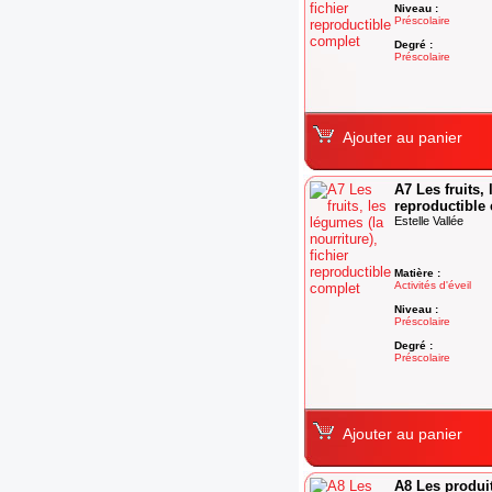
Niveau :
Préscolaire
Degré :
Préscolaire
Ajouter au panier
A7 Les fruits, 
reproductible
Estelle Vallée
Matière :
Activités d'éveil
Niveau :
Préscolaire
Degré :
Préscolaire
Ajouter au panier
A8 Les produits