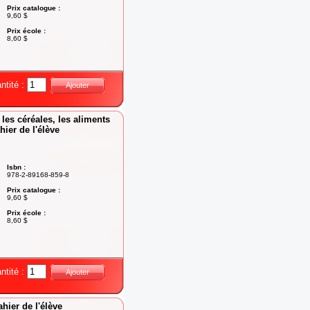
Prix catalogue :
9,60 $
Prix école :
8,60 $
ntité :
Ajouter
 les céréales, les aliments
ahier de l'élève
Isbn :
978-2-89168-859-8
Prix catalogue :
9,60 $
Prix école :
8,60 $
ntité :
Ajouter
hier de l'élève