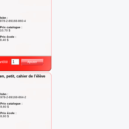
Isbn :
978-2-89168-860-4
Prix catalogue :
10,70 $
Prix école :
9,40 $
ntité :
Ajouter
n, petit, cahier de l'élève
Isbn :
978-2-89168-864-2
Prix catalogue :
9,60 $
Prix école :
8,60 $