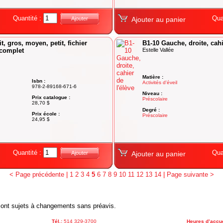
Quantité :
Qua
Ajouter
Ajouter au panier
t, gros, moyen, petit, fichier
B1-10 Gauche, droite, cahi
 complet
Estelle Vallée
Matière :
Isbn :
Activités d'éveil
978-2-89168-671-6
Niveau :
Prix catalogue :
Préscolaire
28,70 $
Degré :
Prix école :
Préscolaire
24,95 $
Quantité :
Qua
Ajouter
Ajouter au panier
< Page précédente
|
1
2
3
4
5
6
7
8
9
10
11
12
13
14
|
Page suivante >
x sont sujets à changements sans préavis.
Tél.:
514 329-3700
Heures d’accue