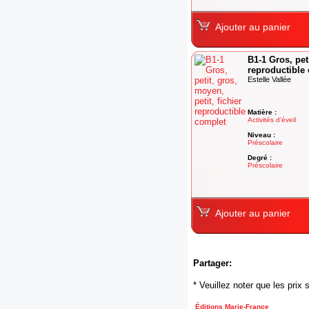
Ajouter au panier
B1-1 Gros, peti
reproductible
Estelle Vallée
Matière :
Activités d'éveil
Niveau :
Préscolaire
Degré :
Préscolaire
Ajouter au panier
Partager:
* Veuillez noter que les pri
Éditions Marie-France