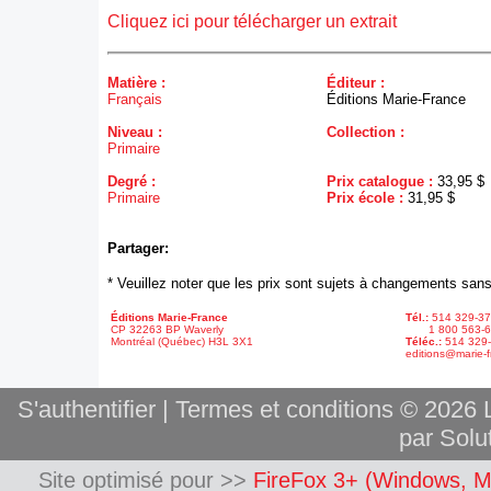
Cliquez ici pour télécharger un extrait
Matière :
Éditeur :
Français
Éditions Marie-France
Niveau :
Collection :
Primaire
Degré :
Prix catalogue :
33,95 $
Primaire
Prix école :
31,95 $
Partager:
* Veuillez noter que les prix sont sujets à changements sans
Éditions Marie-France
Tél.:
514 329-3
CP 32263 BP Waverly
1 800 563-6
Montréal (Québec) H3L 3X1
Téléc.:
514 329
editions@marie-f
S'authentifier
|
Termes et conditions
© 2026 L
par Solut
Site optimisé pour >>
FireFox 3+ (Windows, M