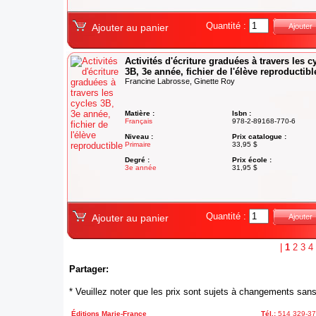
Quantité :
Ajouter au panier
Ajouter
Activités d'écriture graduées à travers les c
3B, 3e année, fichier de l'élève reproductibl
Francine Labrosse, Ginette Roy
Matière :
Isbn :
Français
978-2-89168-770-6
Niveau :
Prix catalogue :
Primaire
33,95 $
Degré :
Prix école :
3e année
31,95 $
Quantité :
Ajouter au panier
Ajouter
|
1
2
3
4
Partager:
* Veuillez noter que les prix sont sujets à changements sans
Éditions Marie-France
Tél.:
514 329-3