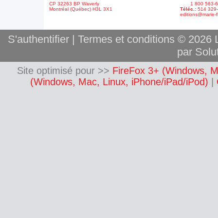
CP 32263 BP Waverly
1 800 563-6
Montréal (Québec) H3L 3X1
Téléc.:
514 329
editions@marie-f
S'authentifier
|
Termes et conditions
© 2026 L
par Solut
Site optimisé pour >>
FireFox 3+ (Windows, M
(Windows, Mac, Linux, iPhone/iPad/iPod)
|