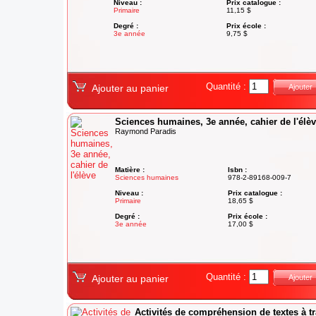
Niveau :
Prix catalogue :
Primaire
11,15 $
Degré :
Prix école :
3e année
9,75 $
Quantité :
Ajouter au panier
Ajouter
Sciences humaines, 3e année, cahier de l'élè
Raymond Paradis
Matière :
Isbn :
Sciences humaines
978-2-89168-009-7
Niveau :
Prix catalogue :
Primaire
18,65 $
Degré :
Prix école :
3e année
17,00 $
Quantité :
Ajouter au panier
Ajouter
Activités de compréhension de textes à t