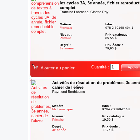
les cycles 3A, 3e année, fichier reproduct
complet
Francine Labrosse, Ginette Roy
Matière :
Isbn :
Français
978-2-89168-494-1
Niveau :
Prix catalogue :
Primaire
85,55 $
Degré :
Prix école :
3e année
79,95 $
Quantité :
Ajouter au panier
Ajouter
Activités de résolution de problèmes, 3e ann
cahier de l'élève
Raymond Berthiaume
Matière :
Isbn :
Mathématique
978-2-89168-244-2
Niveau :
Prix catalogue :
Primaire
19,50 $
Degré :
Prix école :
3e année
17,75 $