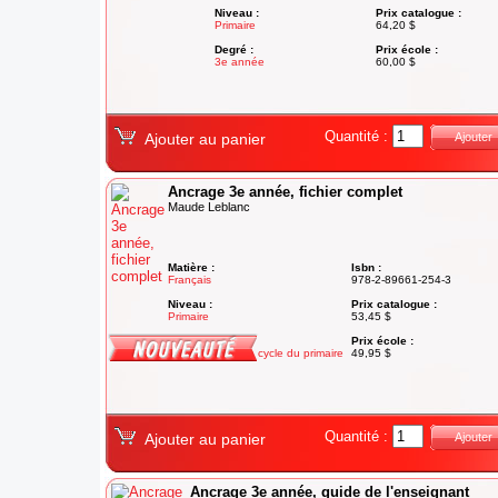
Niveau :
Prix catalogue :
Primaire
64,20 $
Degré :
Prix école :
3e année
60,00 $
Quantité :
Ajouter au panier
Ajouter
Ancrage 3e année, fichier complet
Maude Leblanc
Matière :
Isbn :
Français
978-2-89661-254-3
Niveau :
Prix catalogue :
Primaire
53,45 $
Degré :
Prix école :
1re année du 2e cycle du primaire
49,95 $
Quantité :
Ajouter au panier
Ajouter
Ancrage 3e année, guide de l'enseignant