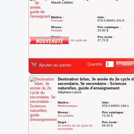
Maude Leblanc
Matière :
Isbn :
Français
978-2-89661-252-9
Niveau :
Prix catalogue :
Primaire
25,90 $
Degré :
Prix école :
1re année du 2e cycle du
27,70 $
primaire
Quantité :
Ajouter au panier
Ajouter
Destination bilan, 3e année du 2e cycle 
secondaire, 5e secondaire - Sciences
naturelles, guide d'enseignement
Stéphane Lance
Matière :
Isbn :
Mathématique
978-2-89661-188-1
Niveau :
Prix catalogue :
Secondaire
73,55 $
Degré :
Prix école :
2e année du 2e cycle du
69,00 $
secondaire