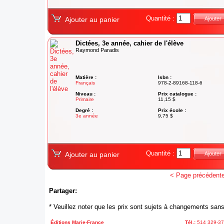
Quantité :
Ajouter au panier
Ajouter
Dictées, 3e année, cahier de l'élève
Raymond Paradis
Matière :
Isbn :
Français
978-2-89168-118-6
Niveau :
Prix catalogue :
Primaire
11,15 $
Degré :
Prix école :
3e année
9,75 $
Quantité :
Ajouter au panier
Ajouter
< Page précédent
Partager:
* Veuillez noter que les prix sont sujets à changements sans
Éditions Marie-France
Tél.:
514 329-3