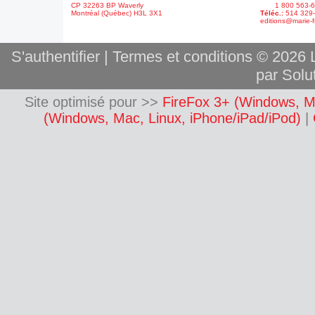
CP 32263 BP Waverly
1 800 563-6
Montréal (Québec) H3L 3X1
Téléc.:
514 329
editions@marie-f
S'authentifier
|
Termes et conditions
© 2026 L
par Solut
Site optimisé pour >>
FireFox 3+ (Windows, M
(Windows, Mac, Linux, iPhone/iPad/iPod)
|