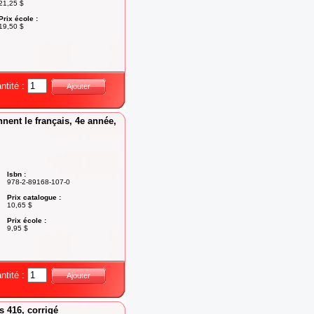
21,25 $
Prix école :
19,50 $
ntité :
Ajouter
nent le français, 4e année,
Isbn :
978-2-89168-107-0
Prix catalogue :
10,65 $
Prix école :
9,95 $
ntité :
Ajouter
 416, corrigé