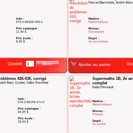
Pascal Blanchette, André-Marc 
Isbn :
Matière :
978-2-89168-366-1
Mathématique
Prix catalogue :
Niveau :
11,40 $
Secondaire
Prix école :
Degré :
9,95 $
4e secondaire
Quantité :
Qua
Ajouter
Ajouter au panier
roblèmes 426-436, corrigé
Supermaths 1B, 2e ann
ndré-Marc Goulet, Gilles Rochette
complet
Katia Perreault
Isbn :
Matière :
978-2-89168-471-2
Mathématique
Prix catalogue :
Niveau :
34,95 $
Primaire
Prix école :
Degré :
32,00 $
2e année