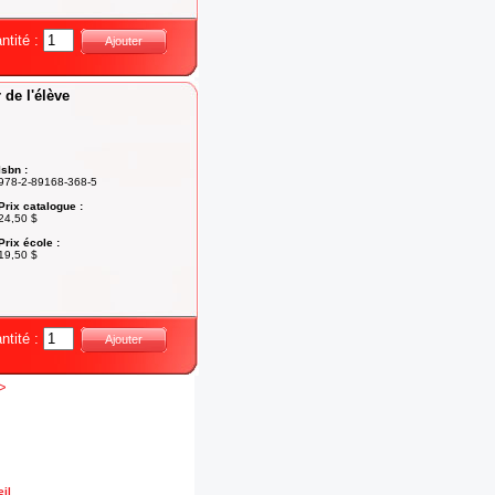
ntité :
Ajouter
 de l'élève
Isbn :
978-2-89168-368-5
Prix catalogue :
24,50 $
Prix école :
19,50 $
ntité :
Ajouter
>
il