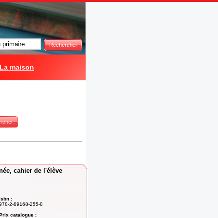
Rechercher
La maison
rcher
née, cahier de l'élève
Isbn :
978-2-89168-255-8
Prix catalogue :