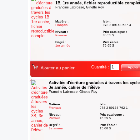
1B, 1re année, fichier reproductible comple
Francine Labrosse, Ginette Roy
Matière :
Isbn :
Français
978-2-89168-627-3
Niveau :
Prix catalogue :
Primaire
85,55 $
Degré :
Prix école :
1re année
79,95 $
Quantité :
Ajouter au panier
Ajouter
Activités d'écriture graduées à travers les cycl
3e année, cahier de l'élève
Francine Labrosse, Ginette Roy
Matière :
Isbn :
Français
978-2-89168-762-1
Niveau :
Prix catalogue :
Primaire
16,25 $
Degré :
Prix école :
3e année
15,00 $