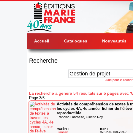
Accueil
Catalogues
Nouveautés
Recherche
Aide pour la reche
La recherche a généré 54 résultats sur 6 pages avec 'G
Page 3/6
Activités de compréhension de textes à t
les cycles 4A, 4e année, fichier de l'élève
reproductible
Francine Labrosse, Ginette Roy
Matière :
Isbn :
Français
978-2-89168-799-7