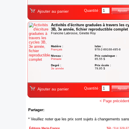
Quantité :
Ajouter au panier
Ajouter
Activités d'écriture graduées à travers les c
3B, 3e année, fichier reproductible complet
Francine Labrosse, Ginette Roy
Matière :
Isbn :
Français
978-2-89168-495-8
Niveau :
Prix catalogue :
Primaire
85,55 $
Degré :
Prix école :
3e année
79,95 $
Quantité :
Ajouter au panier
Ajouter
< Page précéden
Partager:
* Veuillez noter que les prix sont sujets à changements sans
Éditions Marie-France
Tél.:
514 329-3