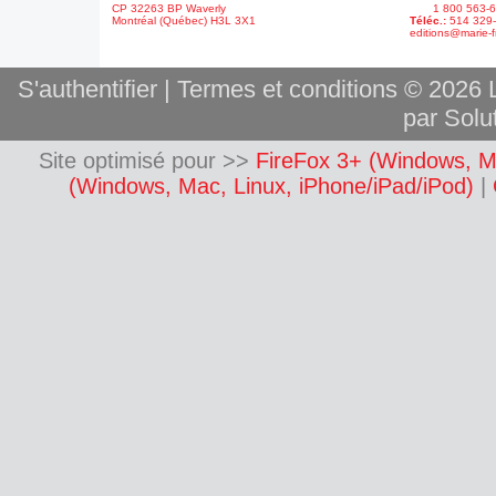
CP 32263 BP Waverly
1 800 563-6
Montréal (Québec) H3L 3X1
Téléc.:
514 329
editions@marie-f
S'authentifier
|
Termes et conditions
© 2026 L
par Solut
Site optimisé pour >>
FireFox 3+ (Windows, M
(Windows, Mac, Linux, iPhone/iPad/iPod)
|