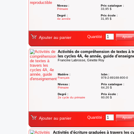
Niveau :
Prix catalogue :
Primaire
33,95 $
Degré :
Prix école :
4e année
31,95 $
Quantité :
Ajouter au panier
Ajouter
Activités de compréhension de textes à t
les cycles 4A, 4e année, guide d'enseig
Francine Labrosse, Ginette Roy
Matière :
Isbn :
Français
978-2-89168-800-0
Niveau :
Prix catalogue :
Primaire
64,20 $
Degré :
Prix école :
2e cycle du primaire
60,00 $
Quantité :
Ajouter au panier
Ajouter
Activités d'écriture graduées à travers les c