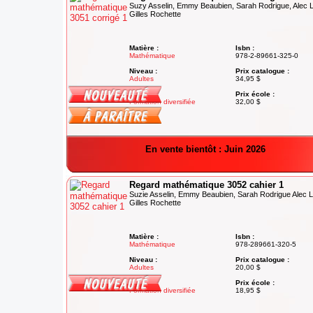
Suzy Asselin, Emmy Beaubien, Sarah Rodrigue, Alec L
Gilles Rochette
Matière :
Isbn :
Mathématique
978-2-89661-325-0
Niveau :
Prix catalogue :
Adultes
34,95 $
Degré :
Prix école :
Formation diversifiée
32,00 $
En vente bientôt : Juin 2026
Regard mathématique 3052 cahier 1
Suzie Asselin, Emmy Beaubien, Sarah Rodrigue Alec L
Gilles Rochette
Matière :
Isbn :
Mathématique
978-289661-320-5
Niveau :
Prix catalogue :
Adultes
20,00 $
Degré :
Prix école :
Formation diversifiée
18,95 $