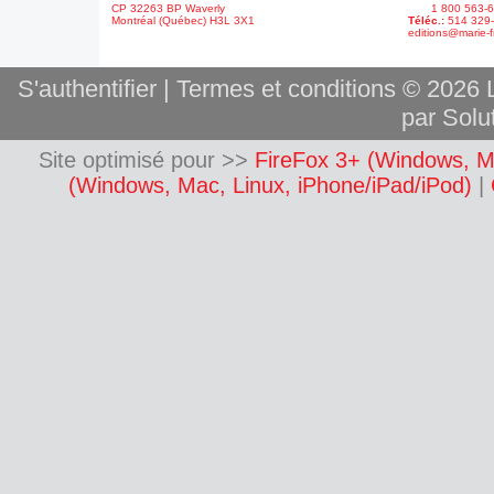
CP 32263 BP Waverly
1 800 563-6
Montréal (Québec) H3L 3X1
Téléc.:
514 329
editions@marie-f
S'authentifier
|
Termes et conditions
© 2026 L
par Solut
Site optimisé pour >>
FireFox 3+ (Windows, M
(Windows, Mac, Linux, iPhone/iPad/iPod)
|