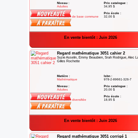
Niveau :
Prix catalogue :
Adultes
34,95 $
Degré :
Prix école :
Formation de base commune
32,00 $
En vente bientôt : Juin 2026
Regard mathématique 3051 cahier 2
Suzie Asselin, Emmy Beaubien, Srah Rodrigue, Alec L
Gilles Rochette
Matière :
Isbn :
Mathématique
978-2-89661-326-7
Niveau :
Prix catalogue :
Adultes
20,00 $
Degré :
Prix école :
Formation diversifiée
18,95 $
En vente bientôt : Juin 2026
Regard mathématique 3051 corrigé 1