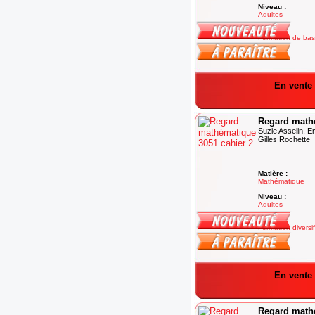
Niveau :
Adultes
Degré :
Formation de ba
En vente 
Regard mathé
Suzie Asselin, 
Gilles Rochette
Matière :
Mathématique
Niveau :
Adultes
Degré :
Formation diversi
En vente 
Regard mathé