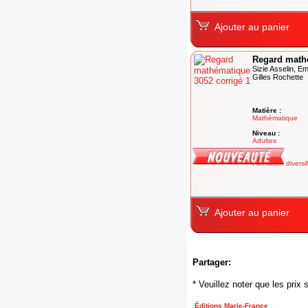
Ajouter au panier
Regard mathé
Sizie Asselin, E
Gilles Rochette
Matière :
Mathématique
Niveau :
Adultes
Degré :
Formation diversi
Ajouter au panier
Partager:
* Veuillez noter que les pri
Éditions Marie-France