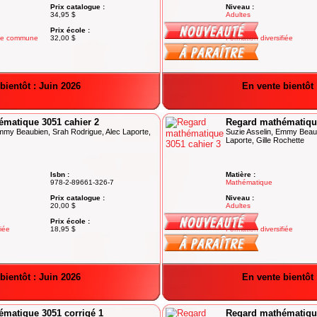
Prix catalogue :
Niveau :
34,95 $
Adultes
Prix école :
Degré :
se commune
32,00 $
Formation diversifiée
bientôt : Juin 2026
En vente bientôt 
matique 3051 cahier 2
Regard mathématique
Emmy Beaubien, Srah Rodrigue, Alec Laporte,
Suzie Asselin, Emmy Beaub
Laporte, Gille Rochette
Isbn :
Matière :
978-2-89661-326-7
Mathématique
Prix catalogue :
Niveau :
20,00 $
Adultes
Prix école :
Degré :
fiée
18,95 $
Formation diversifiée
bientôt : Juin 2026
En vente bientôt 
matique 3051 corrigé 1
Regard mathématique