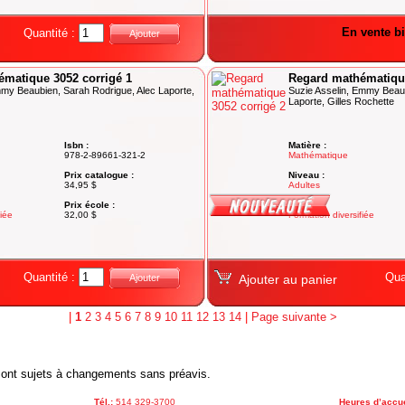
En vente bi
Quantité :
Ajouter
matique 3052 corrigé 1
Regard mathématique
mmy Beaubien, Sarah Rodrigue, Alec Laporte,
Suzie Asselin, Emmy Beaub
Laporte, Gilles Rochette
Isbn :
Matière :
978-2-89661-321-2
Mathématique
Prix catalogue :
Niveau :
34,95 $
Adultes
Prix école :
Degré :
fiée
32,00 $
Formation diversifiée
Quantité :
Qua
Ajouter
Ajouter au panier
|
1
2
3
4
5
6
7
8
9
10
11
12
13
14
|
Page suivante >
x sont sujets à changements sans préavis.
Tél.:
514 329-3700
Heures d’accue