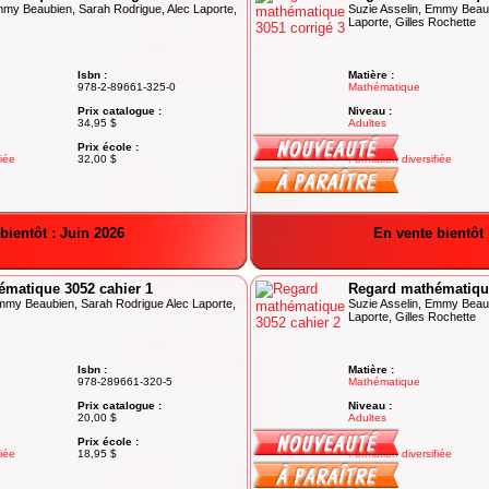
mmy Beaubien, Sarah Rodrigue, Alec Laporte,
Suzie Asselin, Emmy Beaub
Laporte, Gilles Rochette
Isbn :
Matière :
978-2-89661-325-0
Mathématique
Prix catalogue :
Niveau :
34,95 $
Adultes
Prix école :
Degré :
fiée
32,00 $
Formation diversifiée
bientôt : Juin 2026
En vente bientôt 
matique 3052 cahier 1
Regard mathématique
Emmy Beaubien, Sarah Rodrigue Alec Laporte,
Suzie Asselin, Emmy Beaub
Laporte, Gilles Rochette
Isbn :
Matière :
978-289661-320-5
Mathématique
Prix catalogue :
Niveau :
20,00 $
Adultes
Prix école :
Degré :
fiée
18,95 $
Formation diversifiée