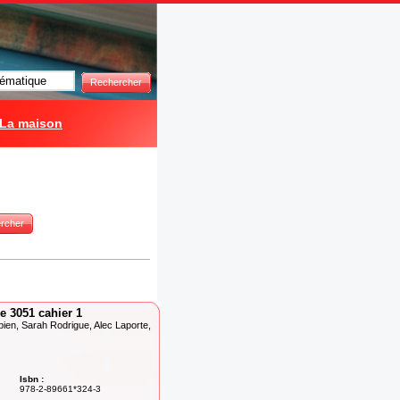
Rechercher
La maison
rcher
 3051 cahier 1
en, Sarah Rodrigue, Alec Laporte,
Isbn :
978-2-89661*324-3