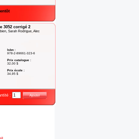
entôt
 3052 corrigé 2
ien, Sarah Rodrigue, Alec
Isbn :
978-2-89661-323-6
Prix catalogue :
32,00 $
Prix école :
34,95 $
ntité :
Ajouter
il