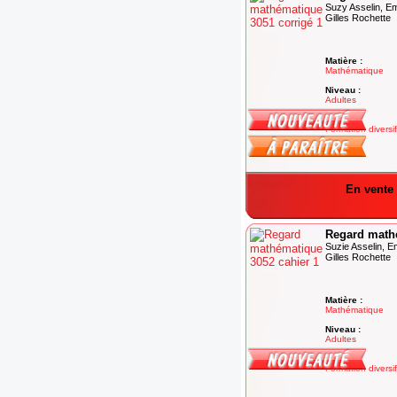
Suzy Asselin, E
Gilles Rochette
Matière :
Mathématique
Niveau :
Adultes
Degré :
Formation diversi
En vente 
Regard mathé
Suzie Asselin, 
Gilles Rochette
Matière :
Mathématique
Niveau :
Adultes
Degré :
Formation diversi