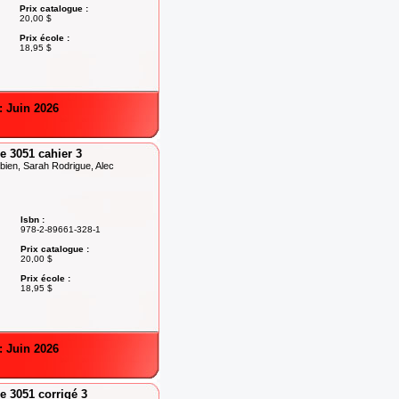
Prix catalogue :
20,00 $
Prix école :
18,95 $
: Juin 2026
 3051 cahier 3
ien, Sarah Rodrigue, Alec
Isbn :
978-2-89661-328-1
Prix catalogue :
20,00 $
Prix école :
18,95 $
: Juin 2026
 3051 corrigé 3