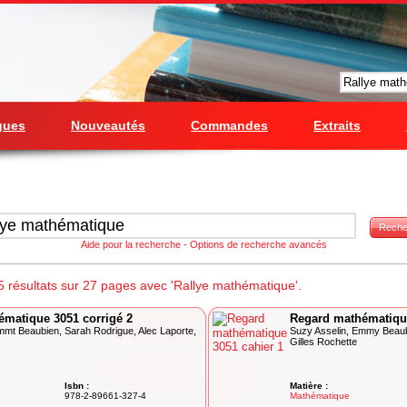
gues
Nouveautés
Commandes
Extraits
Reche
Aide pour la recherche
-
Options de recherche avancés
 résultats sur 27 pages avec 'Rallye mathématique'.
matique 3051 corrigé 2
Regard mathématique
mmt Beaubien, Sarah Rodrigue, Alec Laporte,
Suzy Asselin, Emmy Beaubi
Gilles Rochette
Isbn :
Matière :
978-2-89661-327-4
Mathématique