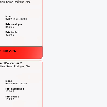
ien, Sarah Rodrigue, Alec
Isbn :
978-2-89661-329-8
Prix catalogue :
34,95 $
Prix école :
32,00 $
: Juin 2026
 3052 cahier 2
ien, Sarah Rodrigue, Alec
Isbn :
978-2-89661-322-9
Prix catalogue :
20,00 $
Prix école :
18,95 $