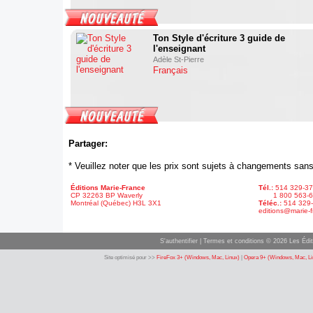
Ton Style d'écriture 3 guide de
l'enseignant
Adèle St-Pierre
Français
Partager:
* Veuillez noter que les prix sont sujets à changements sans
Éditions Marie-France
Tél.:
514 329-3
CP 32263 BP Waverly
1 800 563-6
Montréal (Québec) H3L 3X1
Téléc.:
514 329
editions@marie-f
S'authentifier
|
Termes et conditions
© 2026 Les Édit
Site optimisé pour >>
FireFox 3+ (Windows, Mac, Linux)
|
Opera 9+ (Windows, Mac, Li